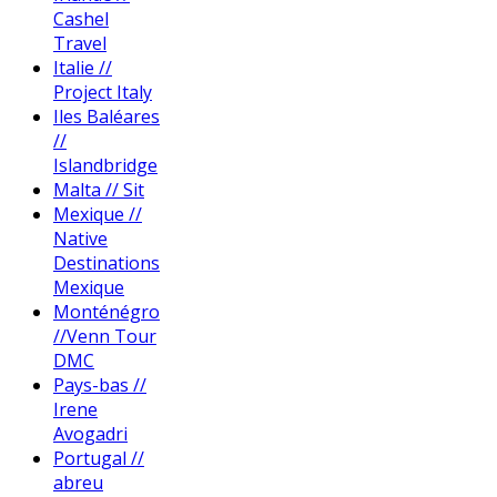
Cashel
Travel
Italie //
Project Italy
Iles Baléares
//
Islandbridge
Malta // Sit
Mexique //
Native
Destinations
Mexique
Monténégro
//Venn Tour
DMC
Pays-bas //
Irene
Avogadri
Portugal //
abreu