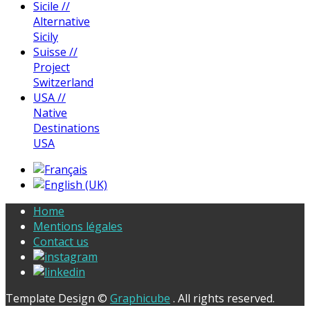
Sicile //
Alternative
Sicily
Suisse //
Project
Switzerland
USA //
Native
Destinations
USA
Home
Mentions légales
Contact us
Template Design ©
Graphicube
. All rights reserved.