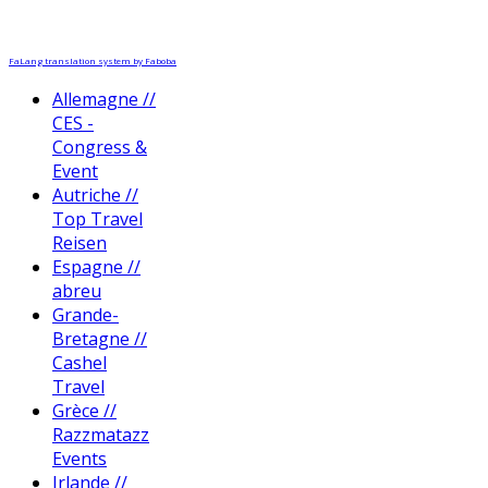
FaLang translation system by Faboba
Allemagne //
CES -
Congress &
Event
Autriche //
Top Travel
Reisen
Espagne //
abreu
Grande-
Bretagne //
Cashel
Travel
Grèce //
Razzmatazz
Events
Irlande //