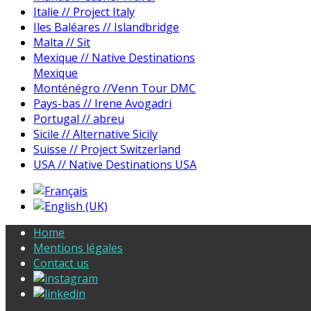
Italie // Project Italy
Iles Baléares // Islandbridge
Malta // Sit
Mexique // Native Destinations
Mexique
Monténégro //Venn Tour DMC
Pays-bas // Irene Avogadri
Portugal // abreu
Sicile // Alternative Sicily
Suisse // Project Switzerland
USA // Native Destinations USA
Home
Mentions légales
Contact us