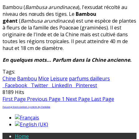
Bambou (
Bambusa arundinacea
), l'exsudat récolté au
niveau des nœuds des tiges. Le
Bambou
géant
(
Bambusa arundinacea
) est une espèce de plantes
à fleurs de la famille des Poaceae (graminées). Il est
originaire de l'Inde et de la Chine mais est cultivé dans
toutes les régions tropicales. Il peut atteindre 40 m de
haut et 18 cm de diamètre.
En quelques mots... Parfum dans la Chine ancienne.
Tags:
Chine
Bambou
Mice
Leisure
parfums dailleurs
Facebook
Twitter
LinkedIn
Pinterest
8189 Hits
First Page
Previous Page
1
Next Page
Last Page
FaLang translation system by Faboba
Home