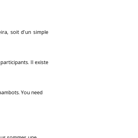
ira, soit d'un simple
rticipants. Il existe
spambots. You need
 Nous sommes une